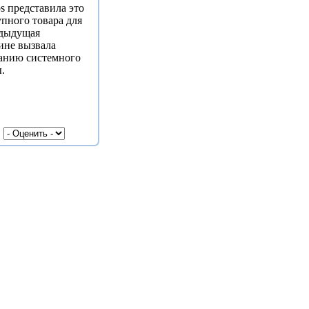
s представила это
пного товара для
едыдущая
ине вызвала
ванию системного
.
|