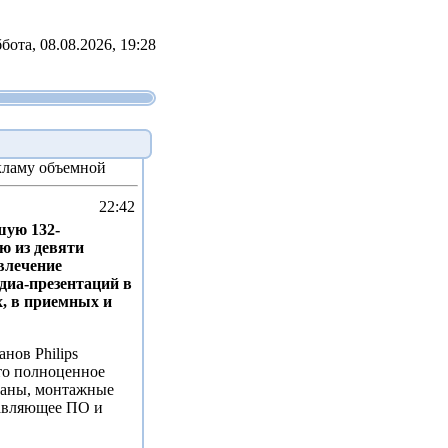
бота, 08.08.2026, 19:28
екламу объемной
22:42
шую 132-
ю из девяти
влечение
иа-презентаций в
, в приемных и
нов Philips
то полноценное
раны, монтажные
равляющее ПО и