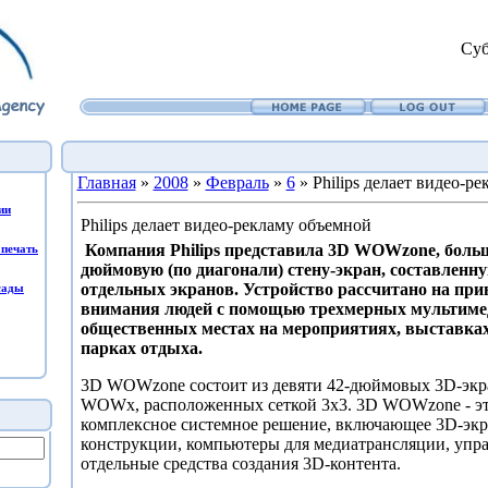
Суб
Главная
»
2008
»
Февраль
»
6
» Philips делает видео-р
ии
Philips делает видео-рекламу объемной
Компания Philips представила 3D WOWzone, боль
печать
дюймовую (по диагонали) стену-экран, составленну
отдельных экранов. Устройство рассчитано на при
сады
внимания людей с помощью трехмерных мультимед
общественных местах на мероприятиях, выставках
парках отдыха.
3D WOWzone состоит из девяти 42-дюймовых 3D-экра
WOWx, расположенных сеткой 3x3. 3D WOWzone - э
комплексное системное решение, включающее 3D-эк
конструкции, компьютеры для медиатрансляции, уп
отдельные средства создания 3D-контента.