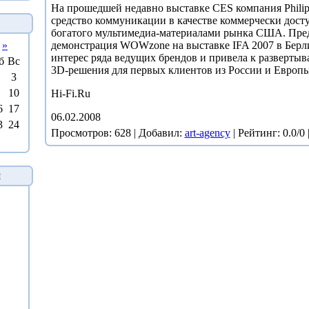
На прошедшей недавно выставке CES компания Philip
средство коммуникации в качестве коммерчески досту
богатого мультимедиа-материалами рынка США. Пр
»
демонстрация WOWzone на выставке IFA 2007 в Берл
интерес ряда ведущих брендов и привела к разверты
б
Вс
3D-решения для первых клиентов из России и Европы
3
10
Hi-Fi.Ru
6
17
06.02.2008
3
24
Просмотров
: 628 |
Добавил
:
art-agency
|
Рейтинг
: 0.0/0 
й