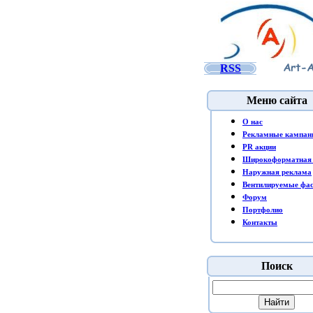
RSS
Меню сайта
O нас
Рекламные кампан
PR акции
Широкоформатная 
Наружная реклама
Вентилируемые фа
Форум
Портфолио
Контакты
Поиск