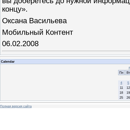
вы доберетесь до нужной информац
концу».
Оксана Васильева
Мобильный Контент
06.02.2008
Calendar
Пн
Вт
4
5
11
12
18
19
25
26
Полная версия сайта