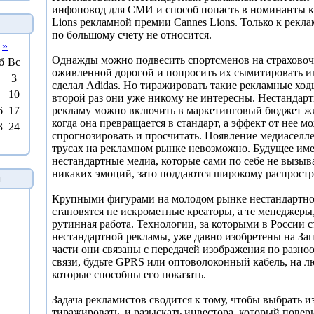
инфоповод для СМИ и способ попасть в номинанты к
Lions рекламной премии Cannes Lions. Только к рекла
по большому счету не относится.
»
Однажды можно подвесить спортсменов на страховоч
б
Вс
оживленной дорогой и попросить их сымитировать иг
3
сделал Adidas. Но тиражировать такие рекламные ход
10
второй раз они уже никому не интересны. Нестандар
6
17
рекламу можно включить в маркетинговый бюджет ж
когда она превращается в стандарт, а эффект от нее м
3
24
спрогнозировать и просчитать. Появление медиаселл
трусах на рекламном рынке невозможно. Будущее им
нестандартные медиа, которые сами по себе не вызыв
никаких эмоций, зато поддаются широкому распрост
й
Крупными фигурами на молодом рынке нестандартн
становятся не искрометные креаторы, а те менеджеры
рутинная работа. Технологии, за которыми в России 
нестандартной рекламы, уже давно изобретены на За
части они связаны с передачей изображения по разно
связи, будьте GPRS или оптоволоконный кабель, на л
которые способны его показать.
Задача рекламистов сводится к тому, чтобы выбрать из
тиражировать, и разыскать инвестора, который повер