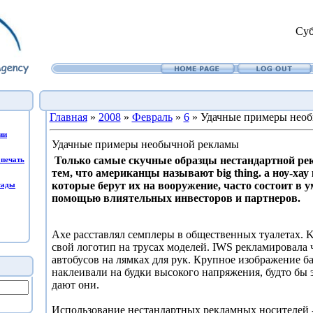
Суб
Главная
»
2008
»
Февраль
»
6
» Удачные примеры нео
ии
Удачные примеры необычной рекламы
Только самые скучные образцы нестандартной ре
печать
тем, что американцы называют big thing. а ноу-хау
которые берут их на вооружение, часто состоит в 
сады
помощью влиятельных инвесторов и партнеров.
Ахе расставлял семплеры в общественных туалетах. 
свой логотип на трусах моделей. IWS рекламировала 
автобусов на лямках для рук. Крупное изображение ба
наклеивали на будки высокого напряжения, будто бы 
дают они.
Использование нестандартных рекламных носителей 