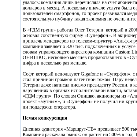
удалось: компания лишь перечисляла на счет абонен
долларов в месяц. А поскольку вначале услуга была 
пользователей смартфонов, то проект развивался мед
состоятельную публику такая экономия не очень инте
В «ГДМ групп» работал Олег Тетерин, который в 2006
основал собственную фирму «Суперфон». В акционер
привлечь менеджеров из телеком-структур «Альфа-гр
компания заявляет о 820 тыс. подключенных к услуге
словам управляющего директора компании Custom Li
ОНИШКО, несколько месяцев проработавшего в «Суп
цифра в несколько раз меньше.
Софт, который используют Gigafone и «Суперфон», с 
стал причиной громкой патентной тяжбы. Пару недел
Тетерин даже написал письмо президенту России, в к
нарушениях в органах исполнительной власти, встав
«ГДМ групп». По словам Онишко, акционеры из «Ал
проект «мутным», и «Суперфон» не получил ни круп
ни поддержки оператора.
Немая конкуренция
Дневная аудитория «Маршрут-ТВ» превышает 500 тыс
Компания раскачала рынок: он растет на 500% в год. 