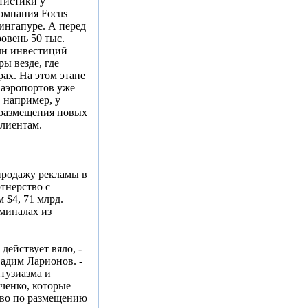
тистики у
Компания Focus
Сингапуре. А перед
овень 50 тыс.
млн инвестиций
ы везде, где
рах. На этом этапе
 аэропортов уже
 например, у
 размещения новых
клиентам.
продажу рекламы в
тнерство с
 $4, 71 млрд.
миналах из
действует вяло, -
адим Ларионов. -
нтузиазма и
ченко, которые
тво по размещению