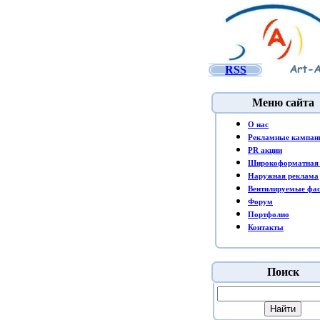
RSS
Меню сайта
O нас
Рекламные кампан
PR акции
Широкоформатная 
Наружная реклама
Вентилируемые фа
Форум
Портфолио
Контакты
Поиск