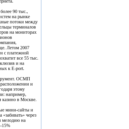
ернета.
более 90 тыс.,
истем на рынке
ежные потоки между
дельцы терминалов
еров на мониторах
рионов
омпания,
це. Летом 2007
ен с платежной
хватит все 55 тыс.
клюзив и на
ых к E-port.
трумент. ОСМП
 расположении и
годаря этому
ии: например,
 казино в Москве.
ые мини-сайты и
а «забивать» через
ен мелодию на
5-15%