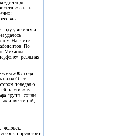
там единицы
ориентирована на
ленно:
ресовала.
 году уволился и
ы удалось
упп». На сайте
 абонентов. По
ne Михаила
ерфоне», реальная
весны 2007 года
ь назад Олег
отором поведал о
шей на сторону
ьфа-групп» сочли
ных инвестиций,
. человек.
Теперь ей предстоит