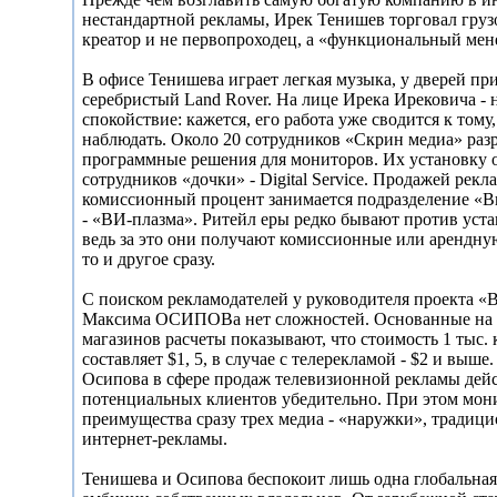
нестандартной рекламы, Ирек Тенишев торговал груз
креатор и не первопроходец, а «функциональный мен
В офисе Тенишева играет легкая музыка, у дверей пр
серебристый Land Rover. На лице Ирека Ирековича -
спокойствие: кажется, его работа уже сводится к тому
наблюдать. Около 20 сотрудников «Скрин медиа» раз
программные решения для мониторов. Их установку 
сотрудников «дочки» - Digital Service. Продажей рекл
комиссионный процент занимается подразделение «
- «ВИ-плазма». Ритейл еры редко бывают против уст
ведь за это они получают комиссионные или арендную
то и другое сразу.
С поиском рекламодателей у руководителя проекта «
Максима ОСИПОВа нет сложностей. Основанные на 
магазинов расчеты показывают, что стоимость 1 тыс. 
составляет $1, 5, в случае с телерекламой - $2 и выш
Осипова в сфере продаж телевизионной рекламы дей
потенциальных клиентов убедительно. При этом монит
преимущества сразу трех медиа - «наружки», традиц
интернет-рекламы.
Тенишева и Осипова беспокоит лишь одна глобальная