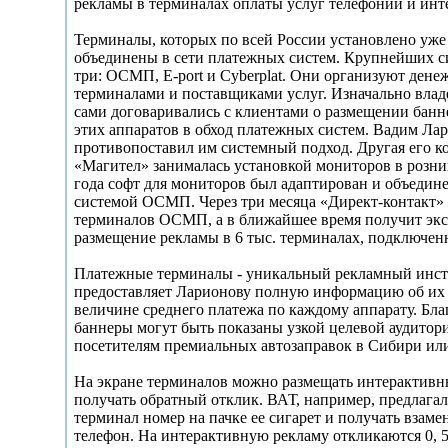
рекламы в терминалах оплаты услуг телефонии и инт
Терминалы, которых по всей России установлено уже 
объединены в сети платежных систем. Крупнейших с
три: ОСМП, E-port и Cyberplat. Они организуют ден
терминалами и поставщиками услуг. Изначально вла
сами договаривались с клиентами о размещении банн
этих аппаратов в обход платежных систем. Вадим Ла
противопоставил им системный подход. Другая его к
«Магител» занималась установкой мониторов в розни
года софт для мониторов был адаптирован и объедин
системой ОСМП. Через три месяца «Директ-контакт» о
терминалов ОСМП, а в ближайшее время получит экс
размещение рекламы в 6 тыс. терминалах, подключенн
Платежные терминалы - уникальный рекламный инс
предоставляет Ларионову полную информацию об их
величине среднего платежа по каждому аппарату. Бла
баннеры могут быть показаны узкой целевой аудитор
посетителям премиальных автозаправок в Сибири или
На экране терминалов можно размещать интерактивн
получать обратный отклик. ВАТ, например, предлагал
терминал номер на пачке ее сигарет и получать взам
телефон. На интерактивную рекламу откликаются 0, 