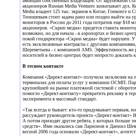
амбиции собственных владельцев. От зарубежной ста
акционеров Russian Media Ventures захватывает дух. 
Media владеет 125 тыс. экранов в Китае, Гонконге и 
Тенишевым стоит задача рано или поздно выйти на ур
мониторов в России до 2011 года потратив еще $18 
акционеров. «Скрин медиа» придется ставить монитор
возможно, но для начала - в аэропортах и бизнес-цент
покой гендиректора «Скрин медиа» будет нарушен. У
есть эксклюзивные контракты с другими компаниями,
Шереметьева - с компанией AMS. Эффективность же
носителей в бизнес-центрах будет непросто доказать 
В тесном контакте
Компания «Директ-контакт» получила эксклюзив на 
терминалах для оплаты услуг у компании ОСМП. Пар
крупнейшей на рынке платежной системой с оборотом
помогло «Директ-контакту» превратить рекламу в тер
эксперимента в массовый стандарт.
«Так всегда и бывает: кто-то придумывает первым, но 
рассуждает руководитель проекта «Директ-контакт» В
А потом приходят другие ребята, у которых больше э
средств». Ими оказались сам Ларионов и Даниил Шев
весной 2006 года основали «Директ-контакт», агентс