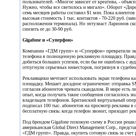
пользователей. «Многое зависит от креатива, - объясн
Нужно, чтобы все светилось и мигало». Оборот «Дире
семь месяцев работы составил $1 млн. Пока клиентов
высокая стоимость 1 тыс. контактов - 70-220 руб. (зав
расположения терминала). Но энтузиаст Ларионов ско
снизить ее до 30-90 руб.
Gigafone и «Суперфон»
Компании «ГДМ групп» и «Суперфон» превратили эк
телефона в полноценную рекламную площадку. Правд
добиться больших успехов, если бы не ошиблись с ау
отпугнули серьезных инвесторов, погрязнув в судебн
Рекламщики мечтают использовать экран телефона к
площадку. Мешает досадное ограничение: отправка 
согласия абонентов чревата скандалом. В мире есть 
опыт, когда получать такие сообщения согласилось зн
владельцев телефонов. Британский виртуальный опер
подписал 100 тыс. абонентов на просмотр рекламы в 
бесплатную связь: когда телефон звонит, приходит р
Под брендом Gigafone похожую схему в России реши
американская Global Direct Management Corp., предста
«ГДМ групп». Правда, окупить сотовую связь за счет 