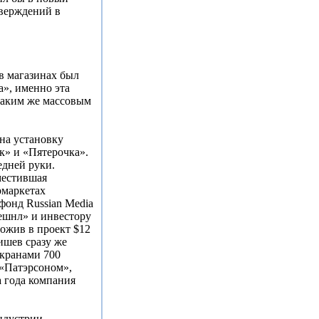
тверждений в
в магазинах был
а», именно эта
таким же массовым
на установку
к» и «Пятерочка».
едней руки.
местившая
рмаркетах
фонд Russian Media
ешнл» и инвестору
ожив в проект $12
ишев сразу же
экранами 700
 «Патэрсоном»,
 года компания
ндустрии