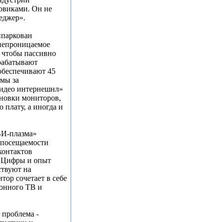
овиками. Он не
еджер».
ипаркован
 непроницаемое
, чтобы пассивно
рабатывают
обеспечивают 45
амы за
Видео интернешнл»
ановки мониторов,
 плату, а иногда и
ВИ-плазма»
посещаемости
контактов
е. Цифры и опыт
ствуют на
ор сочетает в себе
ионного ТВ и
 проблема -