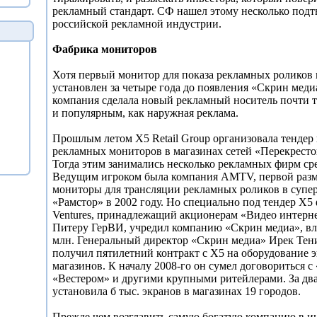
рекламный стандарт. СФ нашел этому несколько под
российской рекламной индустрии.
Фабрика мониторов
Хотя первый монитор для показа рекламных роликов 
установлен за четыре года до появления «Скрин меди
компания сделала новый рекламный носитель почти 
и популярным, как наружная реклама.
Прошлым летом Х5 Retail Group организовала тендер 
рекламных мониторов в магазинах сетей «Перекресто
Тогда этим занимались несколько рекламных фирм ср
Ведущим игроком была компания AMTV, первой раз
мониторы для трансляции рекламных роликов в супе
«Рамстор» в 2002 году. Но специально под тендер Х5 
Ventures, принадлежащий акционерам «Видео интерн
Питеру ГерВИ, учредил компанию «Скрин медиа», вл
млн. Генеральный директор «Скрин медиа» Ирек Тен
получил пятилетний контракт с Х5 на оборудование 
магазинов. К началу 2008-го он сумел договориться с
«Вестером» и другими крупными ритейлерами. За два
установила б тыс. экранов в магазинах 19 городов.
Прежде чем возглавить самую богатую компанию в и