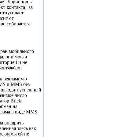
яет Ларионов. -
кт-контакта» за
 отпугивает
исит от
ро собирается
ран мобильного
а, они могли
диторией и не
ых тяжбах.
ак рекламную
SMS и MMS без
лишь один успешный
ачимое число
атор Brick
обмен на
еклама в виде MMS.
ла внедрить
вленная здесь как
рекламы ей не