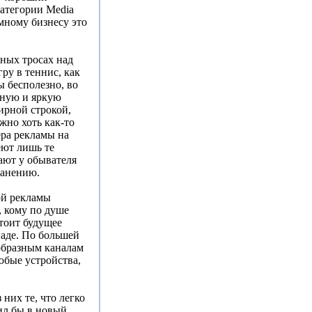
атегории Media
мному бизнесу это
ных тросах над
ру в теннис, как
ы бесполезно, во
тную и яркую
ирной строкой,
ожно хоть как-то
ера рекламы на
еют лишь те
ают у обывателя
ранению.
ой рекламы
, кому по душе
стоит будущее
паде. По большей
образным каналам
юбые устройства,
 них те, что легко
ил бы в новый