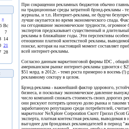
При сокращении рекламных бюджетов обычно главны
на традиционные среды затратной брэнд-рекламы - те
журналы, и т.п. Интернет-реклама, не будучи безупре
»
лучше окупается во время экономического спада. Фак
на сегодняшние экономические трудности, огромное
б
Вс
экспертов предсказывает существенный и длительный
7
рекламы в ближайшие годы. Эти перспективы особен
3
14
отношении платной контекстной рекламы, выводимой
0
21
поиске, которая на настоящий момент составляет пр
всей интернет-рекламы.
7
28
Согласно данным маркетинговой фирмы IDC , общий 
американском рынке интернет-рекламы удвоится с $25
$51 млрд. в 2012г. - темп роста примерно в восемь (!) 
й
рекламному сектору в целом.
Брэнд-реклама - важнейший фактор здорового, устойч
бизнеса, и поскольку экономическое давление вынужд
число компаний снижать стоимость своих дорогих ре
они рискуют потерять ценную долю рынка и такими 
заработанную репутацию среди потребителей, считае
маркетолог NeXplore Corporation Скотт Гриззл (Scott 
эксперта, платная контекстная реклама, выводимая в 
выгоднее для брэндовых рекламодателей в период "ж
экономических условий - главное, чтобы в поисковы