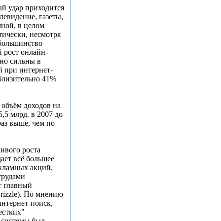
й удар приходится
левидение, газеты,
чной, в целом
тически, несмотря
 большинство
 рост онлайн-
но сильны в
 при интернет-
иблизительно 41%
объём доходов на
,5 млрд. в 2007 до
раз выше, чем по
ивого роста
ает всё большее
кламных акций,
трудами
т главный
Grizzle). По мнению
интернет-поиск,
естких"
е системы был