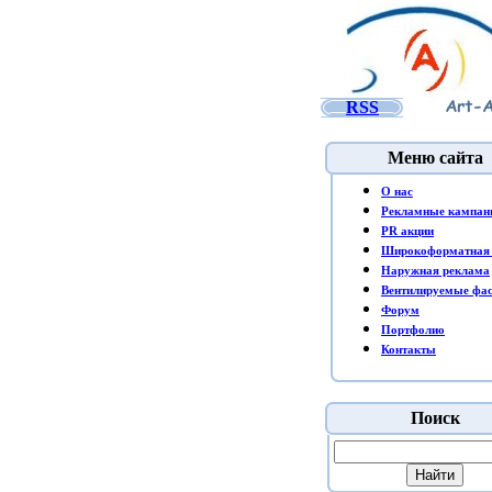
RSS
Меню сайта
O нас
Рекламные кампан
PR акции
Широкоформатная 
Наружная реклама
Вентилируемые фа
Форум
Портфолио
Контакты
Поиск