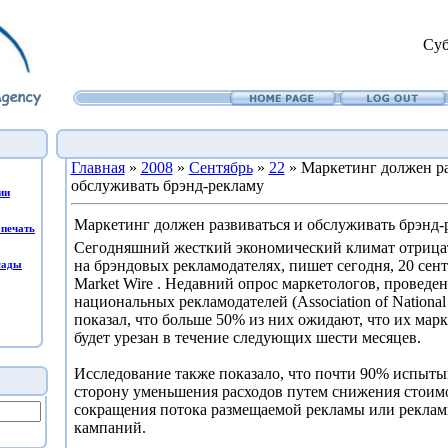
Суб
Главная
»
2008
»
Сентябрь
»
22
» Маркетинг должен ра
обслуживать брэнд-рекламу
ии
Маркетинг должен развиваться и обслуживать брэнд-
печать
Сегодняшний жесткий экономический климат отрицат
на брэндовых рекламодателях, пишет сегодня, 20 сент
сады
Market Wire . Недавний опрос маркетологов, провед
национальных рекламодателей (Association of National
показал, что больше 50% из них ожидают, что их ма
будет урезан в течение следующих шести месяцев.
Исследование также показало, что почти 90% испыты
сторону уменьшения расходов путем снижения стоим
сокращения потока размещаемой рекламы или реклам
кампаний.