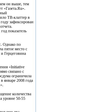
чем он выше, тем
т «Газета.Ru».
дный
ило ТВ-клаттер в
 году зафиксирован
отчета.
 год показатель
с. Однако по
а пятое место с
 и Герцеговина
ия «Initiative
ямо связано с
осдума ограничила
 в январе 2008 года
u».
щение количества
а уровне 50-55
тся еще два