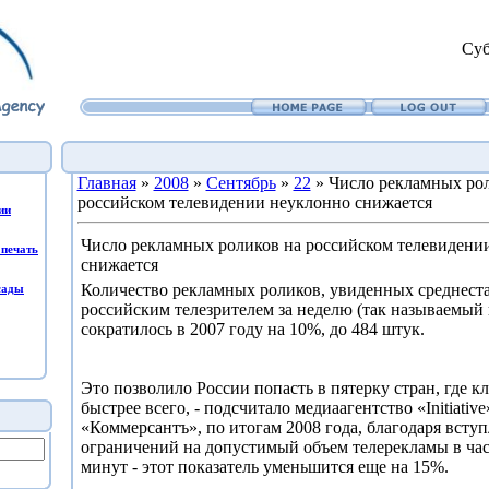
Суб
Главная
»
2008
»
Сентябрь
»
22
» Число рекламных рол
российском телевидении неуклонно снижается
ии
Число рекламных роликов на российском телевидени
печать
снижается
Количество рекламных роликов, увиденных среднест
сады
российским телезрителем за неделю (так называемый 
сократилось в 2007 году на 10%, до 484 штук.
Это позволило России попасть в пятерку стран, где к
быстрее всего, - подсчитало медиаагентство «Initiativ
«Коммерсантъ», по итогам 2008 года, благодаря всту
ограничений на допустимый объем телерекламы в час,
минут - этот показатель уменьшится еще на 15%.