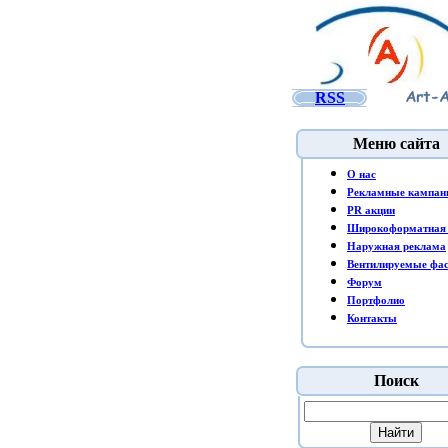
RSS
Меню сайта
O нас
Рекламные кампан
PR акции
Широкоформатная 
Наружная реклама
Вентилируемые фа
Форум
Портфолио
Контакты
Поиск