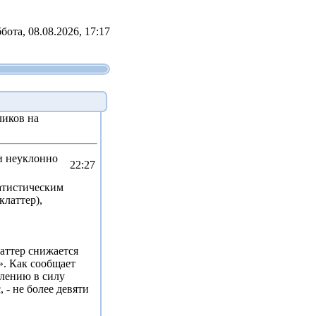
бота, 08.08.2026, 17:17
иков на
и неуклонно
22:27
атистическим
клаттер),
латтер снижается
e». Как сообщает
плению в силу
 - не более девяти