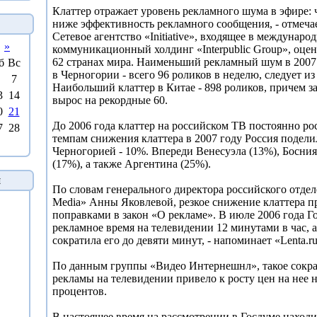
Клаттер отражает уровень рекламного шума в эфире: 
ниже эффективность рекламного сообщения, - отмечае
Сетевое агентство «Initiative», входящее в междунаро
»
коммуникационный холдинг «Interpublic Group», оцен
62 странах мира. Наименьший рекламный шум в 2007
б
Вс
в Черногории - всего 96 роликов в неделю, следует из 
7
Наибольший клаттер в Китае - 898 роликов, причем за
3
14
вырос на рекордные 60.
0
21
До 2006 года клаттер на российском ТВ постоянно ро
7
28
темпам снижения клаттера в 2007 году Россия поделил
Черногорией - 10%. Впереди Венесуэла (13%), Босния
(17%), а также Аргентина (25%).
й
По словам генерального директора российского отделен
Media» Анны Яковлевой, резкое снижение клаттера пр
поправками в закон «О рекламе». В июле 2006 года Г
рекламное время на телевидении 12 минутами в час, а
сократила его до девяти минут, - напоминает «Lenta.r
По данным группы «Видео Интернешнл», такое сокра
рекламы на телевидении привело к росту цен на нее н
процентов.
В настоящее время на рассмотрении в Госдуме находи