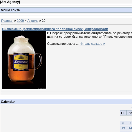
[
Art-Agency
]
Меню сайта
Главная
»
2009
»
Апрель
»
20
Бизнесмена, рекламировавшего "полезное пиво", оштрафовали
В Озерске предпринимателя оштрафовали за рекламу п
щит, на котором был написан слоган "Пиво, которое поле
Содержание рекла
...
Читать дальше »
Calendar
Пн
Вт
6
7
13
14