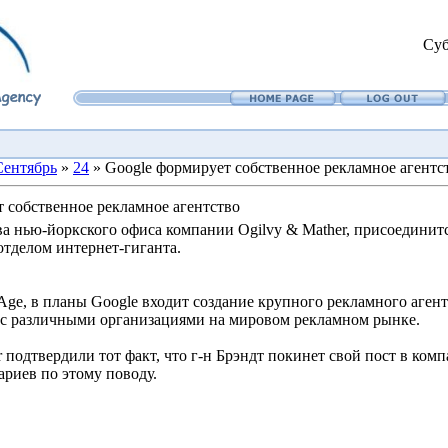
Суб
Сентябрь
»
24
» Google формирует собственное рекламное агентс
 собственное рекламное агентство
ва нью-йоркского офиса компании Ogilvy & Mather, присоединитс
тделом интернет-гиганта.
ge, в планы Google входит создание крупного рекламного агент
 с различными организациями на мировом рекламном рынке.
r подтвердили тот факт, что г-н Брэндт покинет свой пост в ком
риев по этому поводу.
news