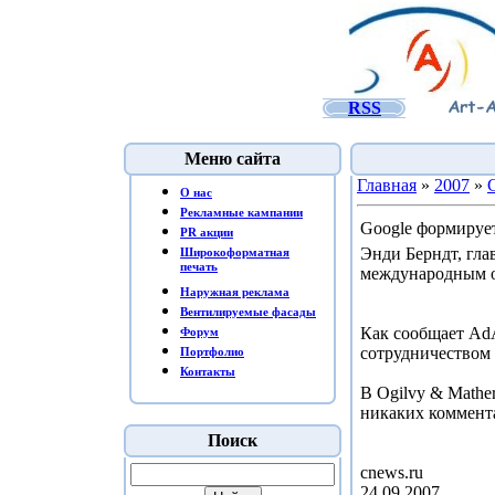
RSS
Меню сайта
Главная
»
2007
»
O нас
Рекламные кампании
Google формирует
PR акции
Энди Берндт, гла
Широкоформатная
печать
международным о
Наружная реклама
Вентилируемые фасады
Как сообщает AdA
Форум
сотрудничеством
Портфолио
Контакты
В Ogilvy & Mathe
никаких коммента
Поиск
c
24.09.2007