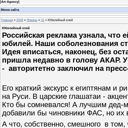
[
Art-Agency
]
Меню сайта
Главная
»
2008
»
Январь
»
31
» Юбилейный елей
Юбилейный елей
Российская реклама узнала, что е
юбилей. Наши соболезнования ст
Идея вписаться, наконец, без ос
пришла недавно в голову АКАР. У 
- авторитетно заключил на прес
Его краткий экскурс к египтянам и
на Руси. В царские глашатаи - акце
Кто бы сомневался! А лучшим дед-м
добавили бы чиновники ФАС, но их 
А что, собственно, смешного в том,