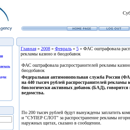
Суб
Главная
»
2008
»
Февраль
»
5
» ФАС оштрафовала расп
рекламы казино и биодобавок
ии
ФАС оштрафовала распространителей рекламы казин
печать
биодобавок
Федеральная антимонопольная служба России (Ф
сады
на 440 тысяч рублей распространителей рекламы к
биологически активных добавок (БАД), говорится 
ведомства.
По 200 тысяч рублей будут вынуждены заплатить к
и "СУПЕР СЛОТ" за распространение рекламы игорн
наружных щитах, сказано в сообщении.