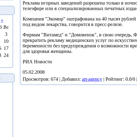
Реклама игорных заведений разрешена только в ночно
телеэфире или в специализированных печатных издан
Компания "Экомир" оштрафована на 40 тысяч рублей
»
под видом лекарства, говорится в пресс-релизе.
б
Вс
3
Фирмам "Витамед" и "Домовенок", в свою очередь, 
прекратить рекламу медицинских услуг по искусств
10
беременности без предупреждения о возможности вр
6
17
для здоровья женщины.
3
24
РИА Новости
05.02.2008
й
Просмотров
: 674 |
Добавил
:
art-agency
|
Рейтинг
: 0.0/0 