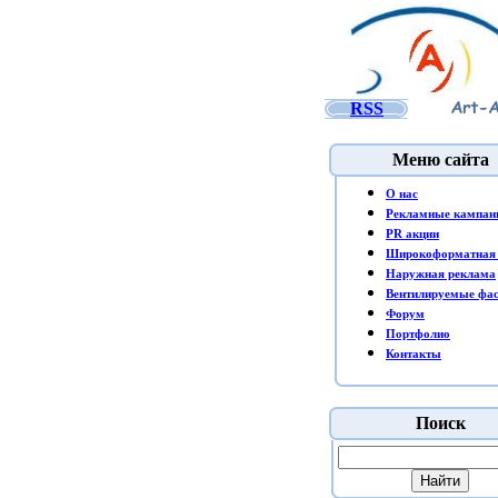
RSS
Меню сайта
O нас
Рекламные кампан
PR акции
Широкоформатная 
Наружная реклама
Вентилируемые фа
Форум
Портфолио
Контакты
Поиск