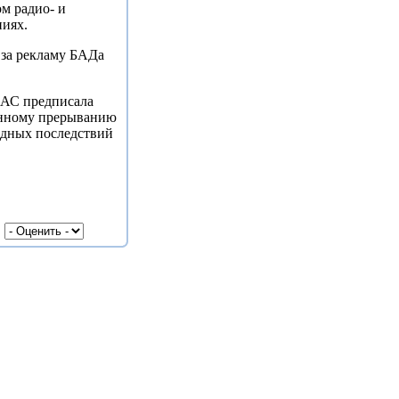
м радио- и
иях.
 за рекламу БАДа
ФАС предписала
енному прерыванию
едных последствий
|