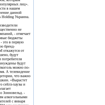
«популярных лиц».
ости в нашем
енение данной
s Holding Украина.
изводители
ущественно не
мпаний, - отмечает
говые бюджеты
- это в первую
ию бренд-
 откажутся от
шено, будут
и потребителя
вынуждены будут
Алкоголь можно по-
мя. А телевидение
дитории, что важно
шкин. «Вырастет
го сейлз-хаузы и
олагает
 Зонновельд. -
амм алкогольными
ителей с января