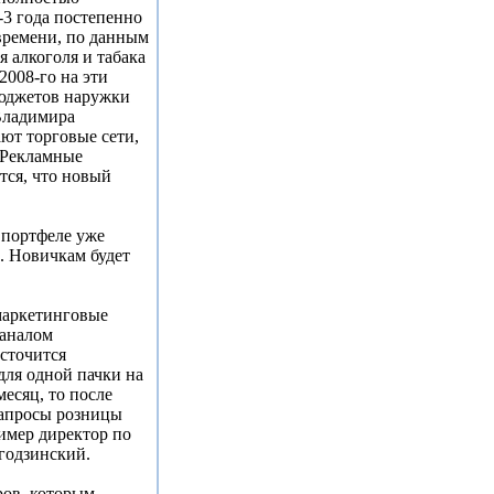
-3 года постепенно
времени, по данным
алкоголя и табака
2008-го на эти
бюджетов наружки
Владимира
ают торговые сети,
 Рекламные
тся, что новый
 портфеле уже
. Новичкам будет
 маркетинговые
каналом
сточится
для одной пачки на
месяц, то после
запросы розницы
ример директор по
годзинский.
ров, которым