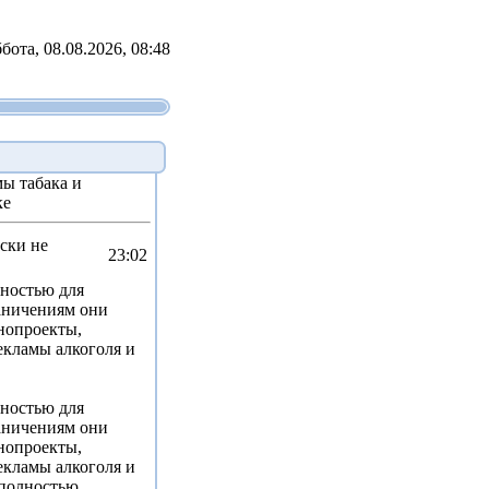
бота, 08.08.2026, 08:48
ы табака и
ке
ски не
23:02
нностью для
аничениям они
онопроекты,
кламы алкоголя и
нностью для
аничениям они
онопроекты,
кламы алкоголя и
 полностью