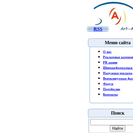
RSS
Меню сайта
O нас
Рекламные кампан
PR акции
Широкоформатная 
Наружная реклама
Вентилируемые фа
Форум
Портфолио
Контакты
Поиск