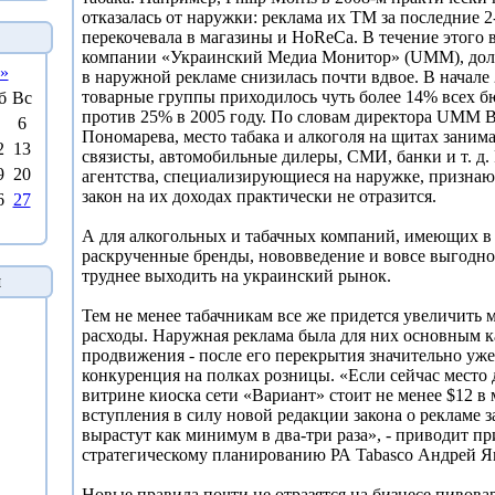
отказалась от наружки: реклама их ТМ за последние 2
перекочевала в магазины и HoReCa. В течение этого 
компании «Украинский Медиа Монитор» (UMM), доля 
»
в наружной рекламе снизилась почти вдвое. В начале 
товарные группы приходилось чуть более 14% всех 
б
Вс
против 25% в 2005 году. По словам директора UMM 
6
Пономарева, место табака и алкоголя на щитах заним
2
13
связисты, автомобильные дилеры, СМИ, банки и т. д.
9
20
агентства, специализирующиеся на наружке, признаю
закон на их доходах практически не отразится.
6
27
А для алкогольных и табачных компаний, имеющих в
раскрученные бренды, нововведение и вовсе выгодно
труднее выходить на украинский рынок.
й
Тем не менее табачникам все же придется увеличить
расходы. Наружная реклама была для них основным 
продвижения - после его перекрытия значительно уже
конкуренция на полках розницы. «Если сейчас место 
витрине киоска сети «Вариант» стоит не менее $12 в 
вступления в силу новой редакции закона о рекламе 
вырастут как минимум в два-три раза», - приводит п
стратегическому планированию РА Tabasco Андрей Я
Новые правила почти не отразятся на бизнесе пивова