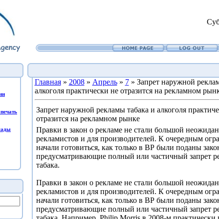
Суб
Главная
»
2008
»
Апрель
»
7
» Запрет наружной реклам
алкоголя практически не отразится на рекламном рын
ии
Запрет наружной рекламы табака и алкоголя практиче
печать
отразится на рекламном рынке
Правки в закон о рекламе не стали большой неожида
сады
рекламистов и для производителей. К очередным огр
начали готовиться, как только в ВР были поданы зак
предусматривающие полный или частичный запрет ре
табака.
Правки в закон о рекламе не стали большой неожида
рекламистов и для производителей. К очередным огр
начали готовиться, как только в ВР были поданы зак
предусматривающие полный или частичный запрет ре
табака. Например, Philip Morris в 2008-м практически