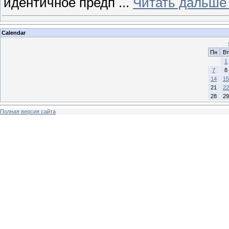
идентичное предп
...
Читать дальше
Calendar
Пн
Вт
1
7
8
14
15
21
22
28
29
Полная версия сайта