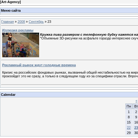
[
Art-Agency
]
Меню сайта
Главная
»
2008
»
Сентябрь
»
23
Иллюзия рекламы
Кружка пива размером с телефонную будку кажется на
"Объемные 3D-рисунки на асфальте гораздо интереснее скуч
Рекламный рынок ждут голодные времена
Кризис на российских фондовых рынках, вызванный общей нестабильностью на миро
произойдет это не сразу, а только в следующем году из-за специфики отрасли. Впр
Calendar
«
Пн
Вт
1
2
8
9
15
16
22
23
29
30