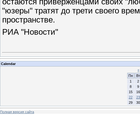
остаются приверженцами своих "люби
"юзеры" тратят до трети своего вр
пространстве.
РИА "Новости"
Calendar
«
Пн
Вт
1
2
8
9
15
16
22
23
29
30
Полная версия сайта