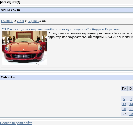
[
Art-Agency
]
Меню сайта
Главная
»
2009
»
Апрель
»
06
"В России до сих пор автомобиль – вещь статусная" - Андрей Березкин
О текущем состоянии наружной рекламы в России, и ос
директор исследовательской фирмы «ЭСПАР-Аналитик
Calendar
Пн
Вт
6
7
13
14
20
21
27
28
Полная версия сайта