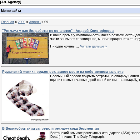
[
Art-Agency
]
Меню сайта
Главная
»
2009
»
Апрель
»
09
"Реклама у нас без работы не останется" - Андрей Христофоров
В наше время у компаний есть масса возможностей для
части занимает телевидение, многие предпочитают нар
Ни один крупны
...
Читать дальше »
Румынский жених продает рекламное место на собственном галстуке
Необычный способ покрыть затраты на свадьбу нашел 
один из самых главных дней своей жизни - на свадьбу,
В Великобритании запретили рекламу сока бессмертия
Британский комитет рекламных стандартов (ASA) запр
Death), пишет The Daily Telegraph.