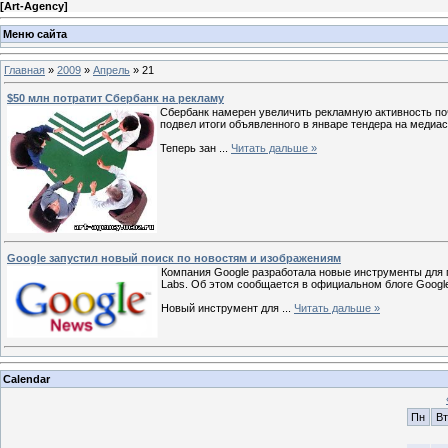
[
Art-Agency
]
Меню сайта
Главная
»
2009
»
Апрель
»
21
$50 млн потратит Сбербанк на рекламу
Сбербанк намерен увеличить рекламную активность почт
подвел итоги объявленного в январе тендера на медиас
Теперь зан
...
Читать дальше »
Google запустил новый поиск по новостям и изображениям
Компания Google разработала новые инструменты для п
Labs. Об этом сообщается в официальном блоге Googl
Новый инструмент для
...
Читать дальше »
Calendar
Пн
Вт