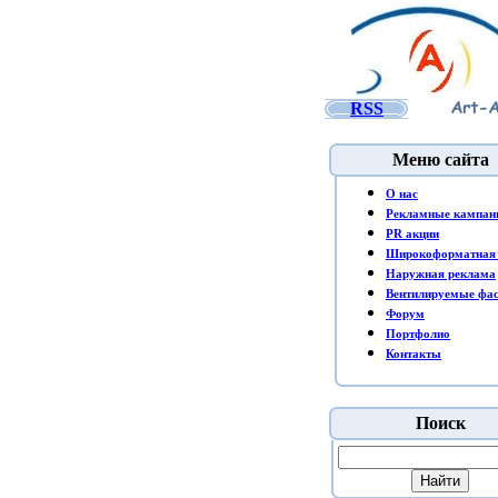
RSS
Меню сайта
O нас
Рекламные кампан
PR акции
Широкоформатная 
Наружная реклама
Вентилируемые фа
Форум
Портфолио
Контакты
Поиск