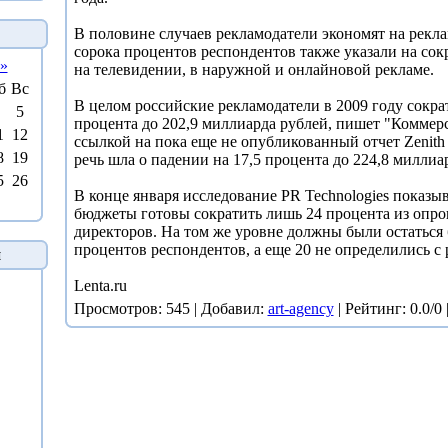
В половине случаев рекламодатели экономят на рекла
сорока процентов респондентов также указали на сок
»
на телевидении, в наружной и онлайновой рекламе.
б
Вс
В целом российские рекламодатели в 2009 году сокра
5
процента до 202,9 миллиарда рублей, пишет "Коммерс
1
12
ссылкой на пока еще не опубликованный отчет Zenith
8
19
речь шла о падении на 17,5 процента до 224,8 миллиа
5
26
В конце января исследование PR Technologies показы
бюджеты готовы сократить лишь 24 процента из опр
директоров. На том же уровне должны были остаться
процентов респондентов, а еще 20 не определились с 
й
Lenta.ru
Просмотров
: 545 |
Добавил
:
art-agency
|
Рейтинг
: 0.0/0 