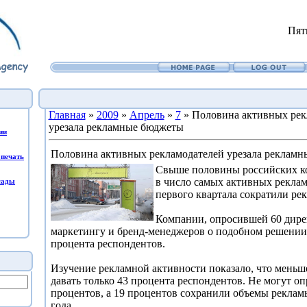
Пят
Главная
»
2009
»
Апрель
»
7
» Половина активных рек
урезала рекламные бюджеты
ии
Половина активных рекламодателей урезала реклам
печать
Свыше половины российских к
в число самых активных реклам
сады
первого квартала сократили р
Компании, опросившей 60 дире
маркетингу и бренд-менеджеров о подобном решении
процента респондентов.
Изучение рекламной активности показало, что меньш
давать только 43 процента респондентов. Не могут о
процентов, а 19 процентов сохранили объемы реклам
года.